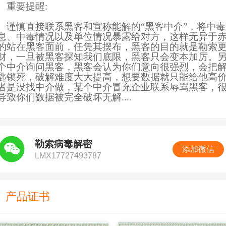
要提醒:
慎直接联系黑客和宣称能解的“黑客中介”，将中毒I
息、中毒情况以及单位情况暴露给对方，这样无异于
的站在黑客面前，任凭其摆布，黑客的目的就是勒索
财，一旦被黑客探知我们底限，黑客只会变本加厉。
个中介询问黑客，黑客会认为你们意向很强烈，会把
匙锁死，破解难度大大提高，想要数据就只能给他高
者是没找中介做，某个中介冒充企业联系辱骂黑客，
导致你们数据被完全破坏无解....
勒索病毒解密
添加微信
LMX17727493787
产品证书