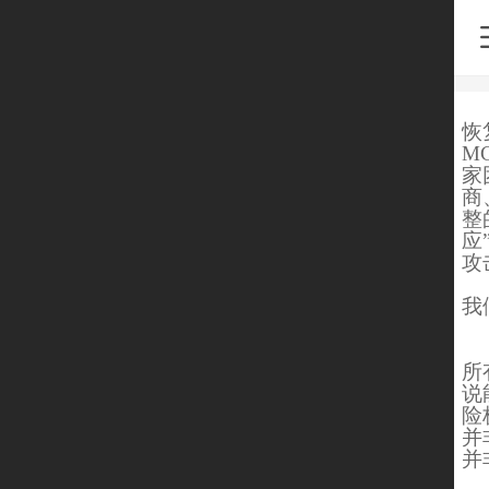
易
恢
M
家
商
整
应
攻
我
由
所
说
险
并
并