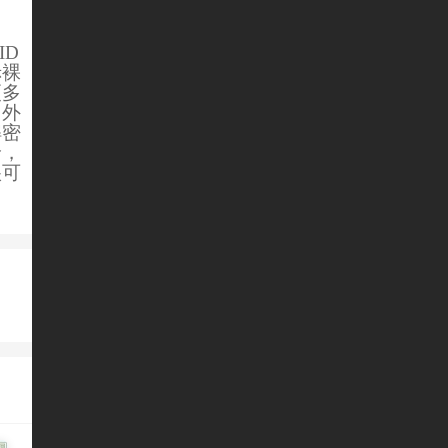
D
赤裸
更多
另外
解密
价，
很可