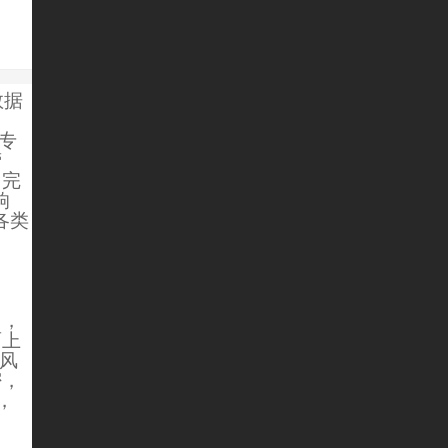
数据
专
营
了完
响
各类
当，
面上
风
密，
，