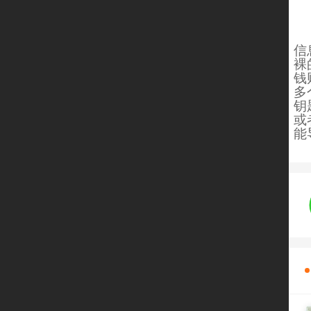
重
谨
信
裸
钱
多
钥
或
能